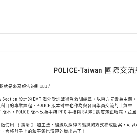
情
POLICE-Taiwan 國際
是來寫報告的!!! 🧘🏽‍♂️ /
pply Section 設計的 EMT 海外受訓戰術急救訓練章，以東方元
科目的專業課程，POLICE 版本臂章也作為與各國學員交流的士氣章。
T 版本，POLICE 版本改為手持 PPQ 手槍與 SABRE 態度矯正噴
版使用 《 織嘜 》 加工法，繡線以經緯向編織的方式構成圖案，可
看，官將肚子上的和平鴿也清楚的織出來了！