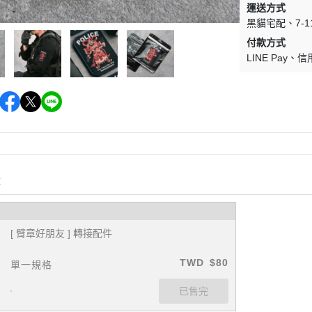
運送方式
黑貓宅配
7-
付款方式
LINE Pay
信
購
[ 臂章好朋友 ] 轉接配件
TWD
$80
單一規格