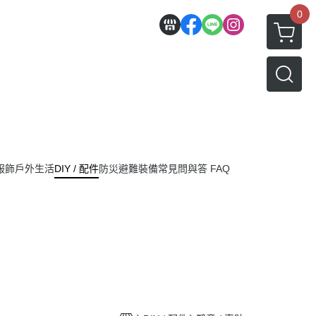
0
服飾
戶外生活
DIY / 配件
防災避難裝備
常見問與答 FAQ