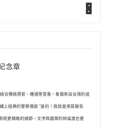
交流紀念章
素為主體，結合傳統將官、鍾馗等意象，象徵來自台灣的成
霧，並且繡上經典的警察俚語 “是的！我就是來寫報告
以表現更精緻的細節，文字與圖案的辨識度也更