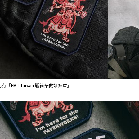
另有「
EMT-Taiwan 戰術急救訓練章
」