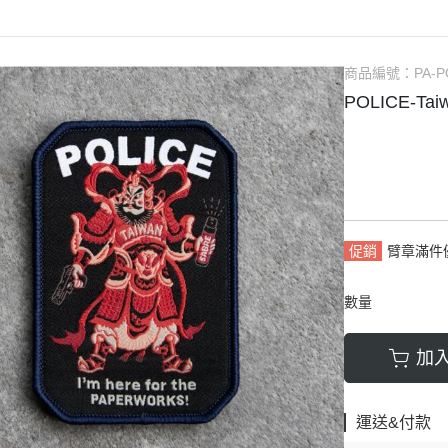
商品編號：
PA-P
POLICE-T
促銷
臂章滿件
數量
加
運送&付款