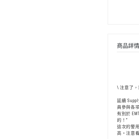
商品詳
\ 注意了，我就
延續 Su
員參與各項
有別於 EM
的！”
這次的警用
高。注意