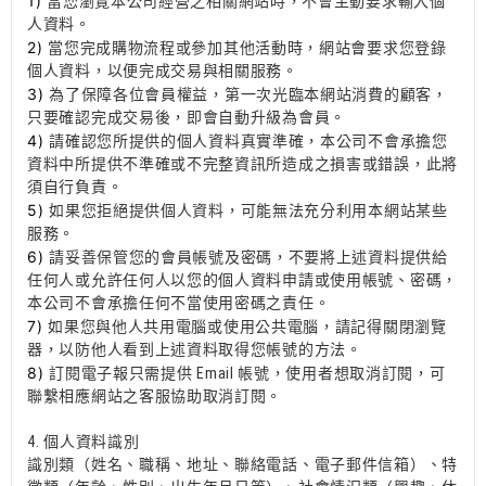
1)
當您瀏覽本公司經營之相關網站時，不會主動要求輸入個
人資料。
2)
當您完成購物流程或參加其他活動時，網站會要求您登錄
個人資料，以便完成交易與相關服務。
3)
為了保障各位會員權益，第一次光臨本網站消費的顧客，
只要確認完成交易後，即會自動升級為會員。
4)
請確認您所提供的個人資料真實準確，本公司不會承擔您
資料中所提供不準確或不完整資訊所造成之損害或錯誤，此將
須自行負責。
5)
如果您拒絕提供個人資料，可能無法充分利用本網站某些
服務。
6)
請妥善保管您的會員帳號及密碼，不要將上述資料提供給
任何人或允許任何人以您的個人資料申請或使用帳號、密碼，
本公司不會承擔任何不當使用密碼之責任。
7)
如果您與他人共用電腦或使用公共電腦，請記得關閉瀏覽
器，以防他人看到上述資料取得您帳號的方法。
8)
訂閱電子報只需提供 Email 帳號，使用者想取消訂閱，可
聯繫相應網站之客服協助取消訂閱。
4. 個人資料識別
識別類（姓名、職稱、地址、聯絡電話、電子郵件信箱）、特