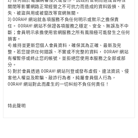
2)
任何由於電腦病毒侵入或發作、因政府管制而造成暫時性
關閉等影響網路正常經營之不可抗力而造成的資料毀損、丟
失、被盜與用或被竄改等官網無關。
3)
OORAH! 網站
就各項服務不負任何明示或默示之擔保責
任。
OORAH! 網站
不保證各項服務之穩定、安全、無誤及不中
斷；會員明示承擔使用官網服務之所有風險極可能發生之任何
損害。
4)
維持並更新您個人會員資料，確保其為正確、最新及完
整。若您提供任何錯誤、不實或不完整的資料，
OORAH! 網站
有權暫停或終止您的帳號，並拒絕您使用本服務之全部或部
分。
5)
對於會員透過
OORAH! 網站
刊登或發布虛假、違法資訊、侵
害他人權益及欺騙、敲詐行為者，純屬會員個人行為，
OORAH! 網站
對此而產生的一切糾紛不負任何責任！
特此聲明