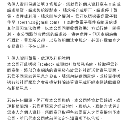
依個人資料保護法第 3 條規定，您就您的個人資料享有查詢或
請求閱覽、請求製給複製本、 請求補充或更正、請求停止蒐
集、處理或利用、請求刪除之權利。 您可以透過寄送電子郵
件至（oorah.cs@gmail.com）（ 為避免電子郵件系統漏信或
其他原因無法收悉，以本公司回覆收悉為準）方式行使上開權
利， 本公司將於收悉您的請求後，儘速處理。但因本網站執
行職務、業務所必須，以及依相關法令規定，必須存檔備查之
交易資料，不在此限。
7. 個人資料蒐集、處理及利用說明
本公司可能透過 Facebook 或類似社群服務系統，於取得您的
同意後，將部分本網站的資訊發布於您的社群活動資訊頁面，
若您不同意該等訊息之發布，請您勿點選同意鍵，或於事後透
過各該社群服務之會員機制移除該等資訊或拒絕本網站繼續發
布相關訊息。
若有任何問題，仍可與本公司聯絡，本公司將協助您確認、處
理相關問題。若您所填寫之送貨地址、聯絡人、聯絡方式等非
您本人之個人資料，您同意已取得各該當事人之同意提供予本
公司，並已代本公司就前開法定告知事項予以告知。