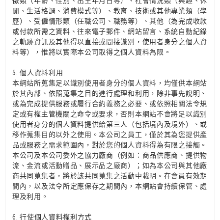
徵類（年齡、性別、出生年月日等）、社會情況類（興趣、休
閒、生活格調、消費模式等）、教育、技術或其他專業類（學
歷）、受僱情形類（任職公司、職務等）、其他（為完成收款
或付款所需之資料、往來電子郵件、網站留言、系統自動紀錄
之軌跡資訊及其他得以直接或間接識別，使用者身分之個人資
料等），惟將以實際本公司取得之個人資料為限。
5. 個人資料利用
本網站所蒐集足以識別使用者身分的個人資料，均僅供本網站
於其內部、依照蒐集之目的進行處理和利用，除非事先說明、
或為完成提供服務或履行合約義務之必要、或依照相關法令規
定或有權主管機關之命令或要求，否則本網站不會將足以識別
使用者身分的個人資料提供給第三人（包括境內及境外）、或
移作蒐集目的以外之使用。本公司之員工，僅於其為您提供產
品或服務之需求範圍內，對於您的個人資料得為有限之接觸。
本公司及本公司委外之協力廠商（例如：商品供應商、提供物
流、金流或活動贈品、展示品之廠商）；如為本公司與其他廠
商共同蒐集者，將於該共同蒐集之活動中載明。在會員有效期
間內，以及法令所定應保存之期間內，本網站會持續保管、處
理及利用。
6. 行使個人資料權利方式