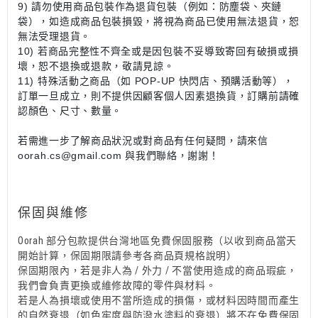
9) 請勿使用商品包裝作為退貨包裝（例如：防塵袋、夾鏈
袋），如造成商品包裝損毀，將視為商品已使用無法退貨，恕
無法受理退貨。
10) 若商品完整性不齊全或是因包裝不妥導致寄回有破損或損
壞，恕不退換或退款，敬請見諒。
11) 特殊活動之商品（如 POP-UP 快閃店、預購活動等），
訂單一旦成立，則不提供因顧客個人因素退換貨，訂購前請確
認顏色、尺寸、數量。
若需進一步了解商品狀況或對商品有任何疑問，請來信
oorah.cs@gmail.com 與我們聯絡，謝謝！
保固與維修
Oorah 部分包款提供台灣地區免費保固服務（以收到商品當天
開始計算，保固期限請參考各商品頁規格說明）
保固期限內，若是非人為 / 外力 / 不當使用造成的商品瑕疵，
我們會負責更換或維修故障的零件與材料。
若是人為損壞或使用不當所造成的損傷，或材料因時間而產生
的自然衰退（如色牢度與防潑水塗料的衰退）將不在免費保固