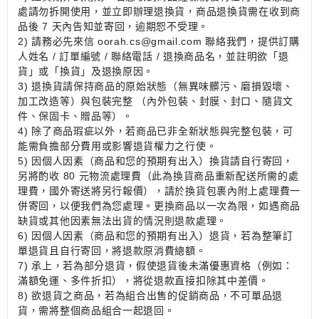
處請勿拆開使用，並立即辦理退換貨，商品退換貨需在收到商
品後 7 天內告知並寄回，逾期恕不受理。
2) 請務必先來信 oorah.cs@gmail.com 聯絡我們，提供訂購
人姓名 / 訂單編號 / 聯絡電話 / 退換商品名，並註明欲「退
貨」或「換貨」及退換原因。
3) 退換貨請保持商品的原始狀態（無異味髒污、磨損毀壞、
加工改造等）與包裝完整 （內外包裝、封膜、封口、隨貨文
件、保固卡、贈品等）。
4) 除了商品瑕疵以外，若商品已非全新狀態與完整包裝，可
能需負擔部分費用或影響退貨權力之行使。
5) 因個人因素（商品和您的預期有出入）換貨請自行寄回，
另將酌收 80 元物流處理費（此為換貨商品重新配送所需的處
理費，國外寄送將另行報價），請於換貨包裹內附上處理費一
併寄回，以便我們為您處理。更換商品以一次為限，如遇商品
缺貨或其他因素無法出貨的情況則退款處理。
6) 因個人因素（商品和您的預期有出入）退貨，若為整筆訂
單退貨且自行寄回，將退款原消費總額。
7) 承上，若為部分退貨，假使退貨後未滿優惠資格（例如：
滿額免運、多件折扣），將從退款直接扣除其中差價。
8) 欲退貨之商品，若為組合出售的促銷商品，不可單品退
貨，需將整個商品組合一起退回。