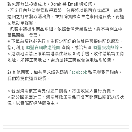
致包裹無法投遞成功，Oorah 將 Email 通知您。
- 若 2 日內無法與您取得聯繫，包裹將以退回方式處理，該筆
退回之訂單將取消出貨，並扣除實際產生之來回運費後，再退
回原訂單餘額。
- 包裝中將檢附商品明細，依照台灣營業稅法，將不再開立中
華民國統一發票。
※ 下單前請務必先行查詢預定配送的位址是否提供配送服務，
您可利用
順豐官網收送範圍
查詢、或洽各區
順豐服務熱線
。
※ 港澳地區請正確填寫港澳住址及 8 碼手機，收件請填寫工商
地址，如非工商地址，需負擔非工商或偏遠地區附加費。
2) 其他國家：如有需求請先透過
Facebook
私訊與我們聯絡，
我們將提供運費報價。
※ 若因海關核定需支付進口關稅，將由收貨人自行負擔。
※ 部分國家因進口、海關等政策關係而會有延遲出關配送的狀
況，以實際配達時間為主。