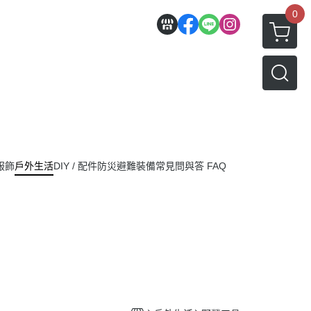
0
服飾
戶外生活
DIY / 配件
防災避難裝備
常見問與答 FAQ