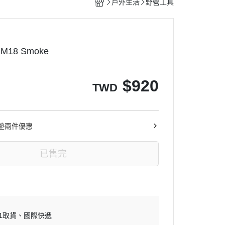
戶外生活
野營工具
M18 Smoke
$
920
TWD
墊兩件優惠
已售完
11取貨
國際快遞