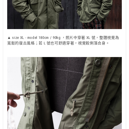
▲ size XL - model 180cm / 90kg ，照片中穿著 XL 號，整體視覺為
寬鬆的復古風格；若 L 號也可舒適穿著，視覺較俐落合身。