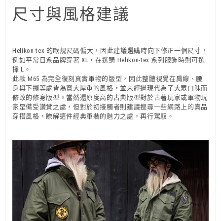
尺寸與風格建議
Helikon-tex 的歐規尺碼偏大，因此建議選購時向下修正一個尺寸，
例如平常日系品牌穿著 XL，在選購 Helikon-tex 系列服飾時則可選
擇 L。
此款 M65 為完全復刻真實軍物的版型，因此整體視覺在肩線、腰
身與下襬等處皆為寬大厚重的風格，並未經過現代為了大眾口味而
修改的修身版型。當然還原度高的古典版型對於古著玩家或軍物玩
家是備受讚賞之處，但對於初接觸者則建議搜尋一些網路上的真品
穿搭風格，瞭解這件經典軍裝的魅力之處，再行駕馭。