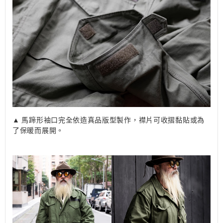
▲ 馬蹄形袖口完全依造真品版型製作，襟片可收摺黏貼或為
了保暖而展開。