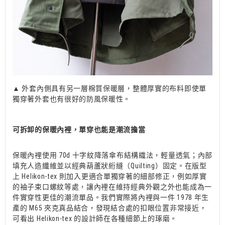
▲ 外套內側具有另一層棉質保暖層，整體厚實的布料即使單
獨穿著外套也有很好的防風保暖性。
可拆卸的保暖內裡，單穿也能是潮流擔當
保暖內裡使用 70d 十字紋降落傘布結構織法，輕量透氣；內部
填充人造纖維並以經典葫蘆狀絎縫（Quilting）固定。在版型
上 Helikon-tex 則加入更適合單獨穿著的細部修正，例如厚實
的袖子束口螺紋等處，讓內裡在維持經典外觀之外也能成為一
件實穿性更佳的潮流單品。我們實際將內裡與一件 1978 年生
產的 M65 夾克真品結合，發現結合處的扣眼位置非常接近，
可看出 Helikon-tex 的設計師在各種細節上的琢磨。