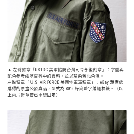
▲ 左臂臂章「USTDC 美軍協防台灣司令部復刻章」：字體與
配色參考維基百科中的資料，並以茶染舊化色澤。
左胸臂章「Ｕ.S. AIR FORCE 美國空軍軍種章」：eBay 藏家處
購得的原盒公發真品，型式為 80’s 綠底藍字編織標籤。（以
上兩片臂章皆已車縫固定）