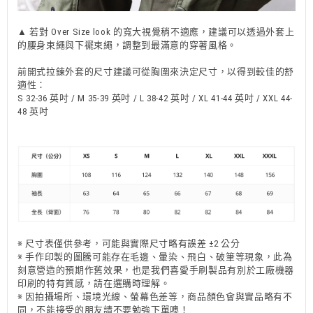
▲ 若對 Over Size look 的寬大視覺稍不適應，建議可以透過外套上
的腰身束繩與下襬束繩，調整到最滿意的穿著風格。
前開式拉鍊外套的尺寸建議可從胸圍來決定尺寸，以得到較佳的舒
適性：
S 32-36 英吋 / M 35-39 英吋 / L 38-42 英吋 / XL 41-44 英吋 / XXL 44-
48 英吋
※ 尺寸表僅供參考，可能與實際尺寸略有誤差 ±2 公分
※ 手作印製的圖騰可能存在毛邊、暈染、飛白、破筆等現象，此為
刻意營造的預期作舊效果，也是我們喜愛手刷製品有別於工廠機器
印刷的特有質感，請在選購時理解。
※ 因拍攝場所、環境光線、螢幕色差等，商品顏色會與實品略有不
同，不能接受的朋友請不要勉強下單噢！