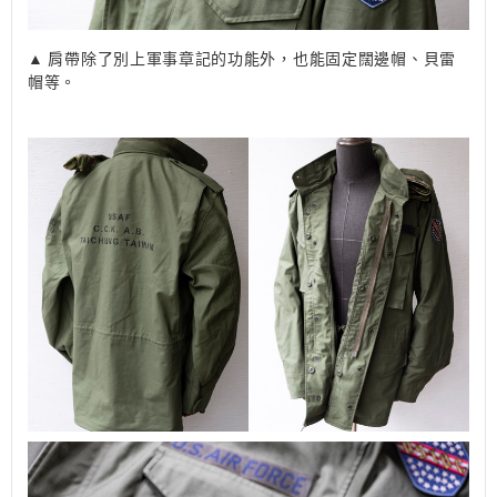
▲ 肩帶除了別上軍事章記的功能外，也能固定闊邊帽、貝雷
帽等。