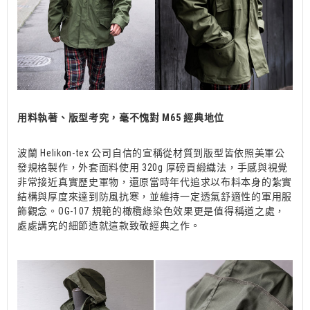
用料執著、版型考究，毫不愧對 M65 經典地位
波蘭 Helikon-tex 公司自信的宣稱從材質到版型皆依照美軍公
發規格製作，外套面料使用 320g 厚磅貢緞織法，手感與視覺
非常接近真實歷史軍物，還原當時年代追求以布料本身的紮實
結構與厚度來達到防風抗寒，並維持一定透氣舒適性的軍用服
飾觀念。OG-107 規範的橄欖綠染色效果更是值得稱道之處，
處處講究的細節造就這款致敬經典之作。