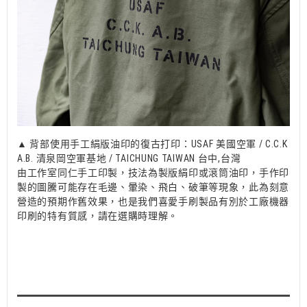
▲ 背部使用手工絹版油印的復古打印：USAF 美國空軍 / C.C.K
A.B. 清泉岡空軍基地 / TAICHUNG TAIWAN 台中,台灣
由工作室同仁手工印製，技法為製版絹印或滾筒油印，手作印
製的圖騰可能存在毛邊、暈染、飛白、破筆等現象，此為刻意
營造的預期作舊效果，也是我們喜愛手刷製品有別於工廠機器
印刷的特有質感，請在選購時理解。