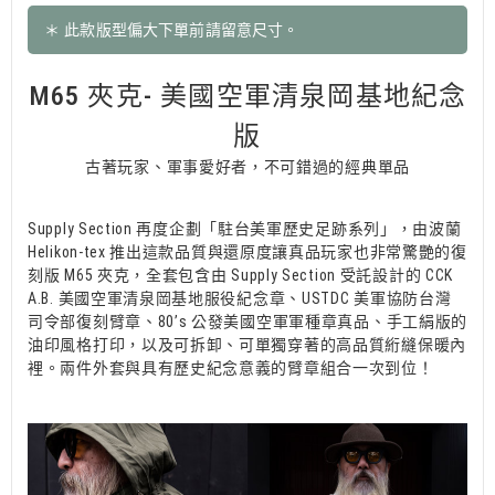
＊ 此款版型偏大下單前請留意尺寸。
M65 夾克- 美國空軍清泉岡基地紀念
版
古著玩家、軍事愛好者，不可錯過的經典單品
Supply Section 再度企劃「駐台美軍歷史足跡系列」，由波蘭
Helikon-tex 推出這款品質與還原度讓真品玩家也非常驚艷的復
刻版 M65 夾克，全套包含由 Supply Section 受託設計的 CCK
A.B. 美國空軍清泉岡基地服役紀念章、USTDC 美軍協防台灣
司令部復刻臂章、80’s 公發美國空軍軍種章真品、手工絹版的
油印風格打印，以及可拆卸、可單獨穿著的高品質絎縫保暖內
裡。兩件外套與具有歷史紀念意義的臂章組合一次到位！