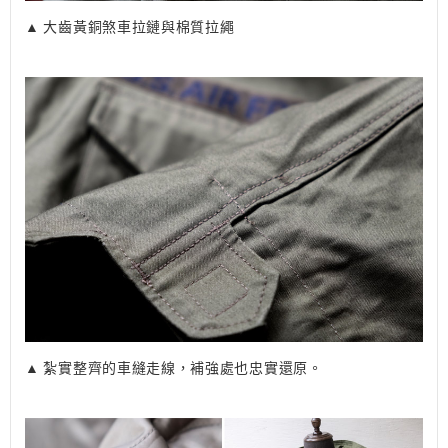
▲ 大齒黃銅煞車拉鏈與棉質拉繩
▲ 紮實整齊的車縫走線，補強處也忠實還原。