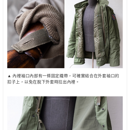
▲ 內裡袖口內部有一條固定織帶，可確實結合在外套袖口的
扣子上，以免在脫下外套時拉出內裡。