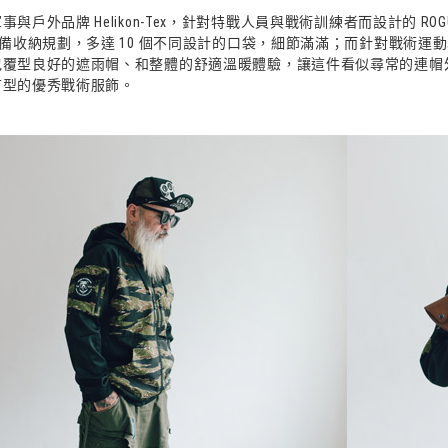
事與戶外品牌 Helikon-Tex，針對特戰人員與戰術訓練者而設計的 RO
裝備收納規劃，多達 10 個不同設計的口袋，細節滿滿；而針對戰術
包覆型良好的遮雨帽、和整體的舒適溫暖體驗，讓這件看似尋常的連帽
有型的優秀戰術服飾。