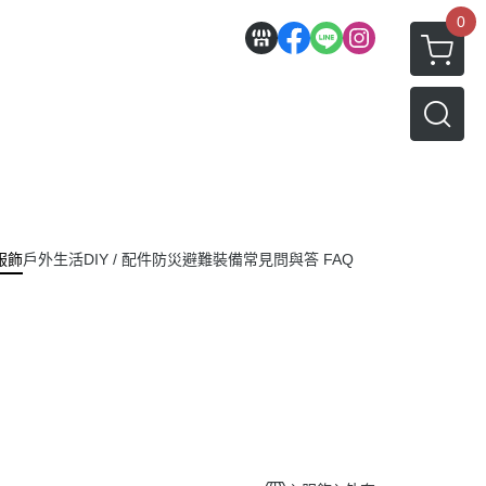
0
服飾
戶外生活
DIY / 配件
防災避難裝備
常見問與答 FAQ