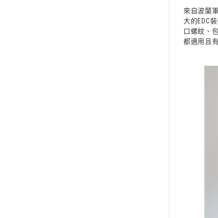
來自波蘭軍
大的EDC
口螺紋、
都適用且