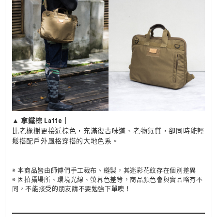
▲
拿鐵棕 Latte｜
比老橡樹更接近棕色，充滿復古味道、老物氣質，卻同時能輕
鬆搭配戶外風格穿搭的大地色系。
※ 本商品皆由師傅們手工裁布、縫製，其迷彩花紋存在個別差異
※ 因拍攝場所、環境光線、螢幕色差等，商品顏色會與實品略有不
同，不能接受的朋友請不要勉強下單噢！