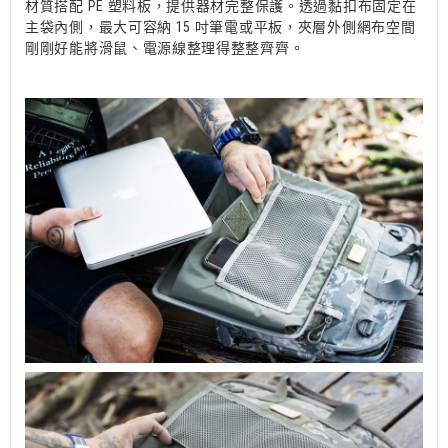
材質搭配 PE 塑料板，提供器材完整保護。透過黏扣布固定在
主袋內側，最大可容納 15 吋筆電或平板，夾層外側網布空間
剛剛好能將滑鼠、電源線整理得整整齊齊。