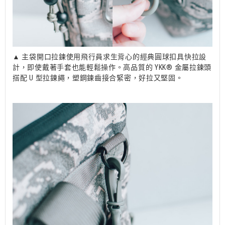
▲ 主袋開口拉鍊使用飛行員求生背心的經典圓球扣具快拉設
計，即使戴著手套也能輕鬆操作。高品質的 YKK® 金屬拉鍊頭
搭配 U 型拉鍊繩，塑鋼鍊齒接合緊密，好拉又堅固。