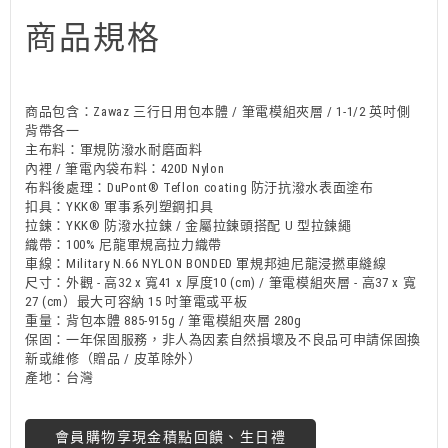
商品規格
商品包含：Zawaz 三行日用包本體 / 筆電模組夾層 / 1-1/2 英吋側
背帶各一
主布料：軍規防潑水耐磨面料
內裡 / 筆電內袋布料：420D Nylon
布料後處理：DuPont® Teflon coating 防汙抗潑水表面塗布
扣具：YKK® 軍事系列塑鋼扣具
拉鍊：YKK® 防潑水拉鍊 / 金屬拉鍊頭搭配 U 型拉鍊繩
織帶：100% 尼龍軍規高拉力織帶
車線：Military N.66 NYLON BONDED 軍規邦迪尼龍浸撚車縫線
尺寸：外觀 - 高32 x 寬41 x 厚度10 (cm) / 筆電模組夾層 - 高37 x 寬
27 (cm）最大可容納 15 吋筆電或平板
重量：背包本體 885-915g / 筆電模組夾層 280g
保固：一年保固服務，非人為因素自然損壞及不良品可申請保固換
新或維修（贈品 / 皮革除外）
產地：台灣
會員購物享現金積點回饋、生日禮