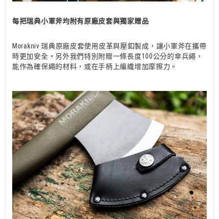
每把瑞典小軍斧均附有原廠皮套與獨家贈品
Morakniv 瑞典原廠皮套使用皮革與壓釦製成，讓小軍斧在攜帶
時更加安全。另外我們特別附贈一條長度100公分的傘兵繩，
能作為確保繩的材料，或在手柄上編織增加摩擦力。