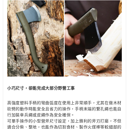
小巧尺寸，卻能完成大部分野營工事
高強度塑料手柄的彎曲弧度在使用上非常順手，尤其在做木材
砍劈的動作時能安全且省力的操作，手柄末端的繫孔繩也能自
行加裝傘兵繩或皮繩作為安全確保。
可單手操作的小型營斧尺寸設定，加上鋒利的斧刃打磨，不但
適合分柴、整地，也能作為切割食材、製作火煤棒等較細部的