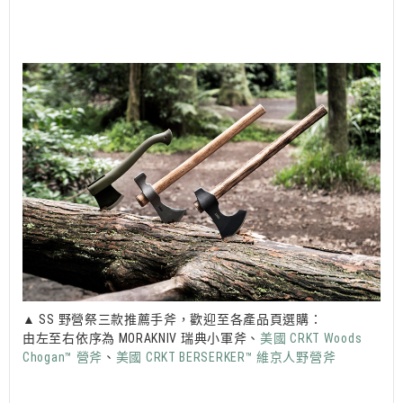
▲ SS 野營祭三款推薦手斧，歡迎至各產品頁選購：
由左至右依序為 MORAKNIV 瑞典小軍斧、
美國 CRKT Woods
Chogan™ 營斧
、
美國 CRKT BERSERKER™ 維京人野營斧