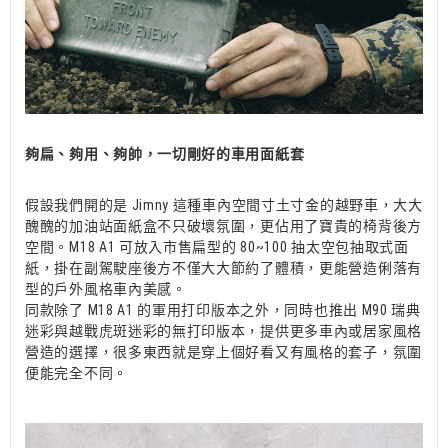
夠扁、夠用、夠帥，一切剛好的車用面紙套
假設我們開的是 Jimny 這種車內空間寸土寸金的越野車，大大
醜醜的加油站面紙盒不只破壞氛圍，更佔用了寶貴的椅背後方
空間。M18 A1 可放入市售扁型的 80~100 抽太空包抽取式面
紙，掛在副駕駛座後方不僅大大節約了體積，更能營造俐落有
型的戶外風格車內美感。
同款除了 M18 A1 的軍用打印版本之外，同時也推出 M90 瑞典
迷彩與越戰虎斑迷彩的無打印版本，提供更多車內或居家風格
營造的選擇，很多東西就是穿上個好看又有風格的套子，氛圍
便能完全不同。