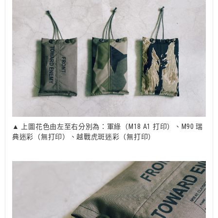
▲ 上圖花色由左至右分別為：軍綠（M18 A1 打印）、M90 瑞
典迷彩（無打印）、越戰虎斑迷彩（無打印）