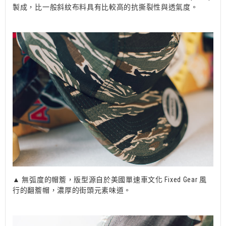
製成，比一般斜紋布料具有比較高的抗撕裂性與透氣度。
▲ 無弧度的帽簷，版型源自於美國單速車文化 Fixed Gear 風
行的翻簷帽，濃厚的街頭元素味道。