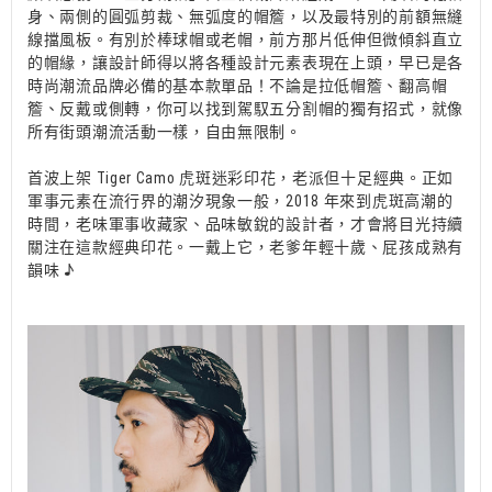
身、兩側的圓弧剪裁、無弧度的帽簷，以及最特別的前額無縫
線擋風板。有別於棒球帽或老帽，前方那片低伸但微傾斜直立
的帽緣，讓設計師得以將各種設計元素表現在上頭，早已是各
時尚潮流品牌必備的基本款單品！不論是拉低帽簷、翻高帽
簷、反戴或側轉，你可以找到駕馭五分割帽的獨有招式，就像
所有街頭潮流活動一樣，自由無限制。
首波上架 Tiger Camo 虎斑迷彩印花，老派但十足經典。正如
軍事元素在流行界的潮汐現象一般，2018 年來到虎斑高潮的
時間，老味軍事收藏家、品味敏銳的設計者，才會將目光持續
關注在這款經典印花。一戴上它，老爹年輕十歲、屁孩成熟有
韻味 ♪