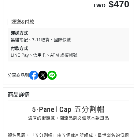
$
470
TWD
運送&付款
運送方式
黑貓宅配
7-11取貨
國際快遞
付款方式
LINE Pay
信用卡
ATM 虛擬帳號
分享商品到
商品詳情
5-Panel Cap 五分割帽
濃厚的街頭感，潮流品牌必備基本款單品
顧名思義，「五分割帽」由五個裁片所組成，舉世聞名的低帽