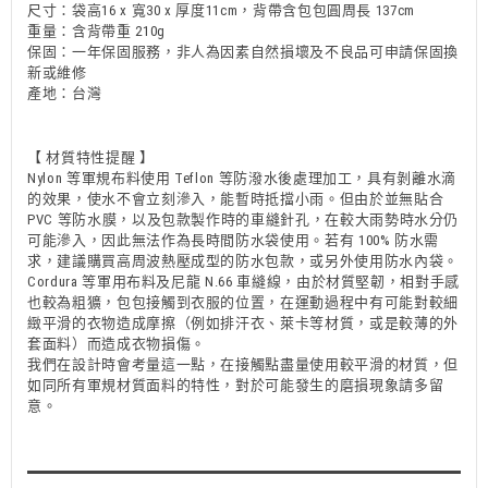
尺寸：袋高16 x 寬30 x 厚度11cm，背帶含包包圓周長 137cm
重量：含背帶重 210g
保固：一年保固服務，非人為因素自然損壞及不良品可申請保固換
新或維修
產地：台灣
【 材質特性提醒 】
Nylon 等軍規布料使用 Teflon 等防潑水後處理加工，具有剝離水滴
的效果，使水不會立刻滲入，能暫時抵擋小雨。但由於並無貼合
PVC 等防水膜，以及包款製作時的車縫針孔，在較大雨勢時水分仍
可能滲入，因此無法作為長時間防水袋使用。若有 100% 防水需
求，建議購買高周波熱壓成型的防水包款，或另外使用防水內袋。
Cordura 等軍用布料及尼龍 N.66 車縫線，由於材質堅韌，相對手感
也較為粗獷，包包接觸到衣服的位置，在運動過程中有可能對較細
緻平滑的衣物造成摩擦（例如排汗衣、萊卡等材質，或是較薄的外
套面料）而造成衣物損傷。
我們在設計時會考量這一點，在接觸點盡量使用較平滑的材質，但
如同所有軍規材質面料的特性，對於可能發生的磨損現象請多留
意。