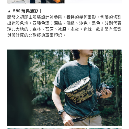
▲
M90 瑞典迷彩｜
開發之初即由服裝設計師參與，獨特的幾何圖形，俐落的切割
出迷彩色塊，四種色澤：深綠、淺綠、沙色、黑色，分別代表
瑞典大地的：森林、苔原、冰原、永夜。造就一款非常有氣質
與設計感的北歐經典軍事印記。