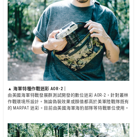
▲
海軍特種作戰迷彩 AOR-2｜
由美國海軍特戰發展群測試開發的數位迷彩 AOR-2，針對叢林
作戰環境所設計。無論偽裝效果或顏值都高於美軍陸戰隊既有
的 MARPAT 迷彩。目前由美國海軍海豹部隊等特戰單位使用。