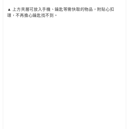
▲ 上方夾層可放入手機、鑰匙等需快取的物品，附貼心扣
環，不再擔心鑰匙找不到。