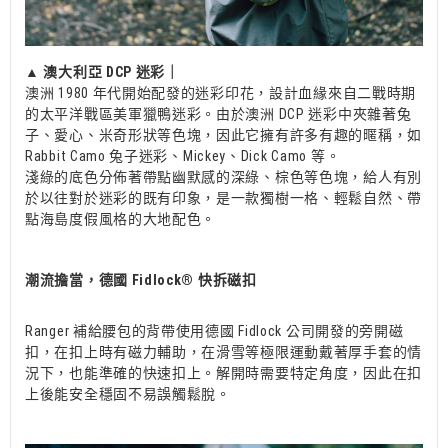
▲
澳大利亞 DCP 迷彩｜
澳洲 1980 年代開始配發的迷彩印花，設計血緣來自二戰時期
的太平洋戰區美軍獵鴨迷彩。由於澳洲 DCP 迷彩中夾雜著兔
子、愛心、米奇形狀等色塊，因此它擁有許多有趣的暱稱，如
Rabbit Camo 兔子迷彩、Mickey、Dick Camo 等。
淺綠的底色分佈著帶點幽默感的深綠、棕色等色塊，給人有別
於以往對於迷彩的既有印象，是一款獨樹一格、輕鬆自然、帶
點海島度假風格的大地配色。
潮流擔當，德國 Fidlock®︎ 快拆磁扣
Ranger 補給腰包的背帶使用德國 Fidlock 公司開發的旁開磁
扣，在扣上時有磁力輔助，在滑雪等極限運動戴著厚手套的情
況下，也能準確的快速扣上。解開時需要特定角度，因此在扣
上後能安全穩固不易誤觸鬆脫。