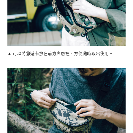
▲ 可以將悠遊卡放在前方夾層裡，方便隨時取出使用。