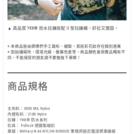
▲ 高品質 YKK® 防水拉鍊搭配 U 型拉鍊繩，好拉又堅固。
※ 本商品皆由師傅們手工裁布、縫製，其迷彩花紋存在個別差異
※ 因拍攝場所、環境光線、螢幕色差等，商品顏色會與實品略有不
同，不能接受的朋友請不要勉強下單噢！
商品規格
主布料：500D MIL Nylon
內裡布料：210D Nylon
拉鍊：YKK® 防水系列
扣具： Fidlock 德國製磁扣
車線：Military N.66 NYLON BONDED 軍規邦迪尼龍浸撚車縫線