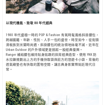
以現代機能、致敬 80 年代經典
1980 年代盛極一時的 POP & Fashion 有氧時髦風格斜掛腰包，
跨越國籍、年齡、性別、人手一包的盛世。時至如今，從街頭
滑板族到米蘭時尚週，斜掛腰包的統治領地絲毫不減，近年在
Urban Outdoor 的戶外領域更是掀起一股經典復興。
Ranger 補給腰包維持貼身拙趣的斜背經典造型，使用 YKK 防
水拉鍊規劃出上方的手機快取袋與前方的悠遊卡小袋，背後的
透氣襯墊也有快取的置物空間，讓古典身影實際貼近現代日
常。